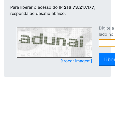
Para liberar o acesso
do IP
216.73.217.177
,
responda ao desafio abaixo.
Digite 
lado no
[trocar imagem]