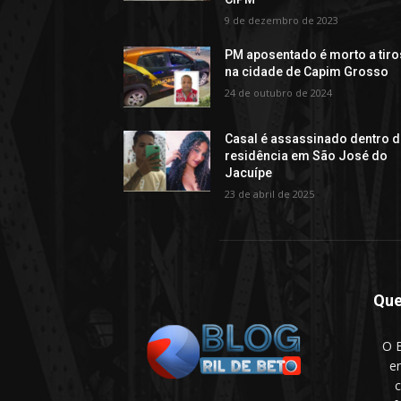
9 de dezembro de 2023
PM aposentado é morto a tiro
na cidade de Capim Grosso
24 de outubro de 2024
Casal é assassinado dentro 
residência em São José do
Jacuípe
23 de abril de 2025
Qu
O B
e
c