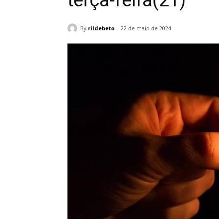
terça-feira(21)
By
rildebeto
22 de maio de 2024