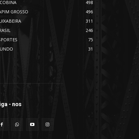
ACOBINA
498
APIM GROSSO
496
UIXABEIRA
311
RASIL
246
SPORTES
75
UNDO
31
iga - nos