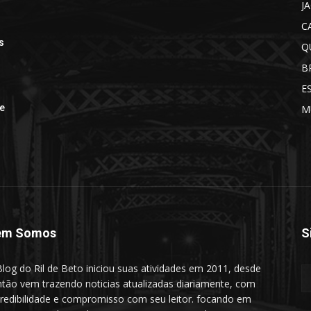
J
C
s
Q
B
E
de
M
em Somos
S
log do Ril de Beto iniciou suas atividades em 2011, desde
ntão vem trazendo noticias atualizadas diariamente, com
redibilidade e compromisso com seu leitor. focando em