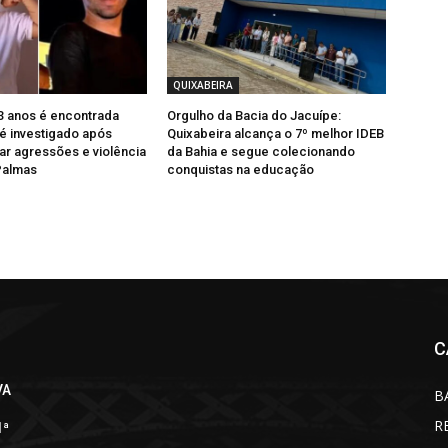
QUIXABEIRA
3 anos é encontrada
Orgulho da Bacia do Jacuípe:
 é investigado após
Quixabeira alcança o 7º melhor IDEB
ar agressões e violência
da Bahia e segue colecionando
Palmas
conquistas na educação
C
VA
B
R
1ª