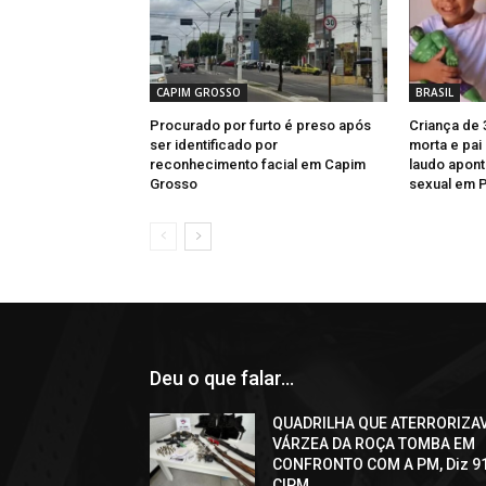
CAPIM GROSSO
BRASIL
Procurado por furto é preso após
Criança de 
ser identificado por
morta e pai
reconhecimento facial em Capim
laudo apont
Grosso
sexual em 
Deu o que falar...
QUADRILHA QUE ATERRORIZA
VÁRZEA DA ROÇA TOMBA EM
CONFRONTO COM A PM, Diz 9
CIPM