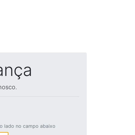
ança
nosco.
ao lado no campo abaixo