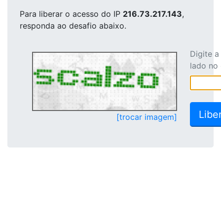
Para liberar o acesso
do IP
216.73.217.143
,
responda ao desafio abaixo.
Digite 
lado no
[trocar imagem]