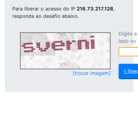
Para liberar o acesso
do IP
216.73.217.128
,
responda ao desafio abaixo.
Digite 
lado no
[trocar imagem]