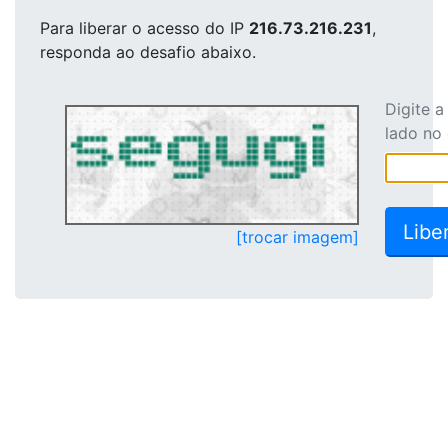
Para liberar o acesso
do IP
216.73.216.231
,
responda ao desafio abaixo.
Digite 
lado no
[trocar imagem]