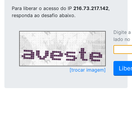
Para liberar o acesso
do IP
216.73.217.142
,
responda ao desafio abaixo.
Digite 
lado no
[trocar imagem]