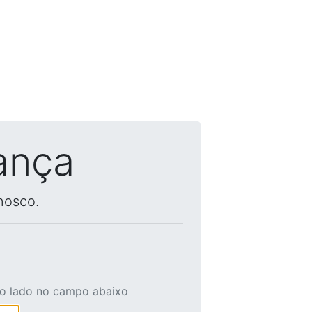
ança
nosco.
ao lado no campo abaixo