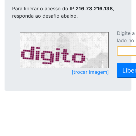
Para liberar o acesso
do IP
216.73.216.138
,
responda ao desafio abaixo.
Digite 
lado no
[trocar imagem]