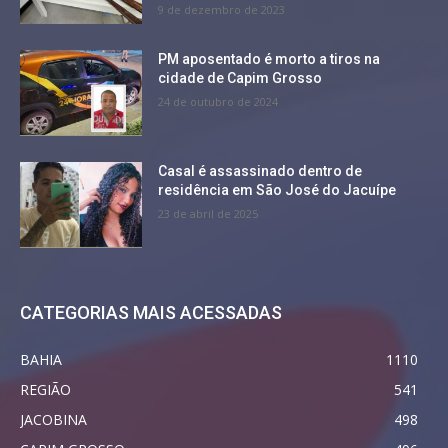
9 de dezembro de 2023
PM aposentado é morto a tiros na
cidade de Capim Grosso
24 de outubro de 2024
Casal é assassinado dentro de
residência em São José do Jacuípe
23 de abril de 2025
CATEGORIAS MAIS ACESSADAS
BAHIA
1110
REGIÃO
541
JACOBINA
498