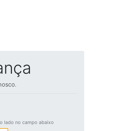
ança
nosco.
ao lado no campo abaixo