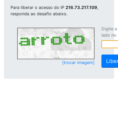
Para liberar o acesso
do IP
216.73.217.109
,
responda ao desafio abaixo.
Digite 
lado no
[trocar imagem]