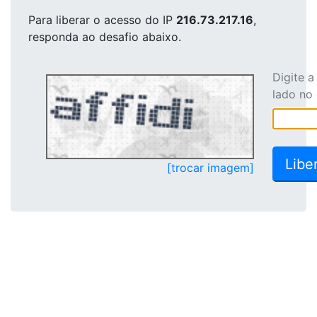
Para liberar o acesso
do IP
216.73.217.16
,
responda ao desafio abaixo.
Digite 
lado no
[trocar imagem]