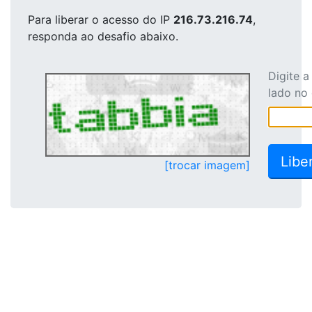
Para liberar o acesso
do IP
216.73.216.74
,
responda ao desafio abaixo.
Digite 
lado no
[trocar imagem]