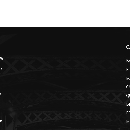
C
VA
B
R
1ª
J
C
s
Q
B
E
de
M