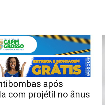
ntibombas após
a com projétil no ânus