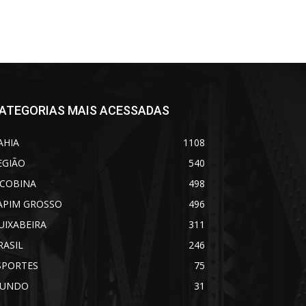
ATEGORIAS MAIS ACESSADAS
AHIA
1108
EGIÃO
540
ACOBINA
498
APIM GROSSO
496
UIXABEIRA
311
RASIL
246
SPORTES
75
UNDO
31