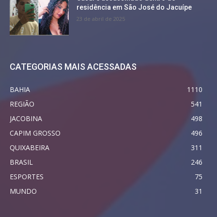
residência em São José do Jacuípe
23 de abril de 2025
CATEGORIAS MAIS ACESSADAS
BAHIA
1110
REGIÃO
541
JACOBINA
498
CAPIM GROSSO
496
QUIXABEIRA
311
BRASIL
246
ESPORTES
75
MUNDO
31