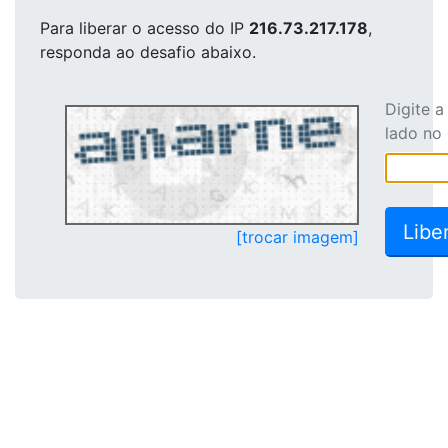
Para liberar o acesso
do IP
216.73.217.178
,
responda ao desafio abaixo.
Digite 
lado no
[trocar imagem]