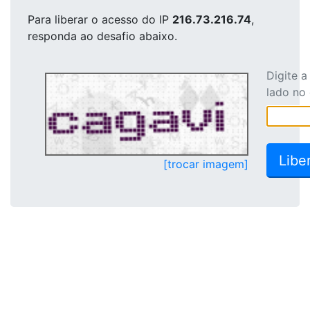
Para liberar o acesso
do IP
216.73.216.74
,
responda ao desafio abaixo.
Digite 
lado no
[trocar imagem]