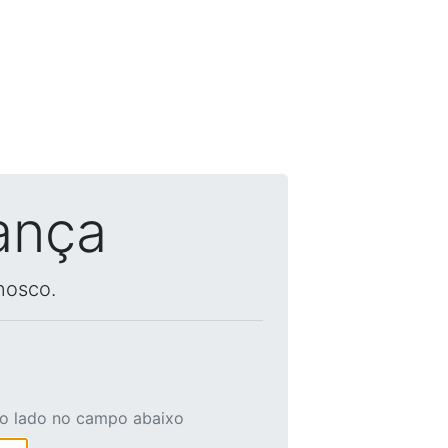
ança
nosco.
ao lado no campo abaixo