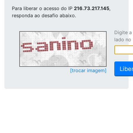
Para liberar o acesso
do IP
216.73.217.145
,
responda ao desafio abaixo.
Digite 
lado no
[trocar imagem]