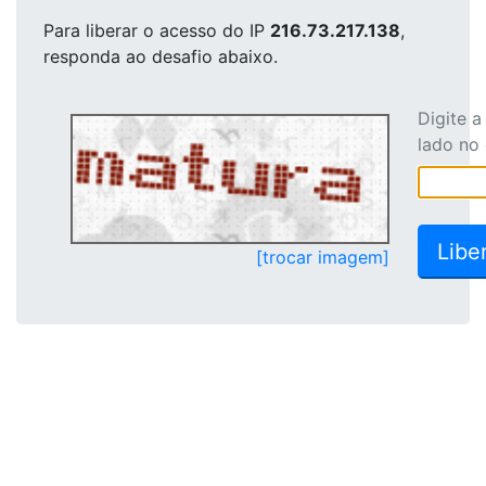
Para liberar o acesso
do IP
216.73.217.138
,
responda ao desafio abaixo.
Digite 
lado no
[trocar imagem]