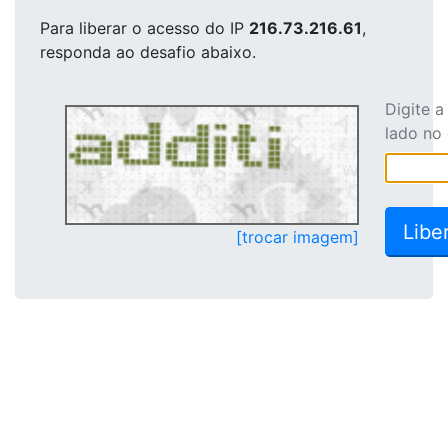
Para liberar o acesso
do IP
216.73.216.61
,
responda ao desafio abaixo.
Digite 
lado no
[trocar imagem]