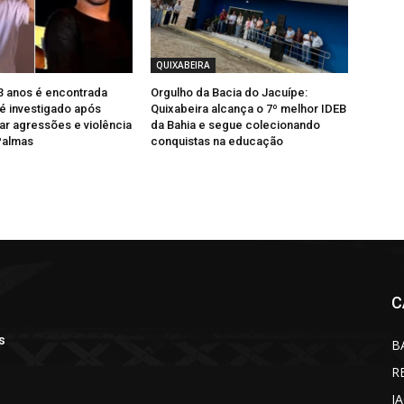
QUIXABEIRA
3 anos é encontrada
Orgulho da Bacia do Jacuípe:
 é investigado após
Quixabeira alcança o 7º melhor IDEB
ar agressões e violência
da Bahia e segue colecionando
Palmas
conquistas na educação
C
s
B
R
J