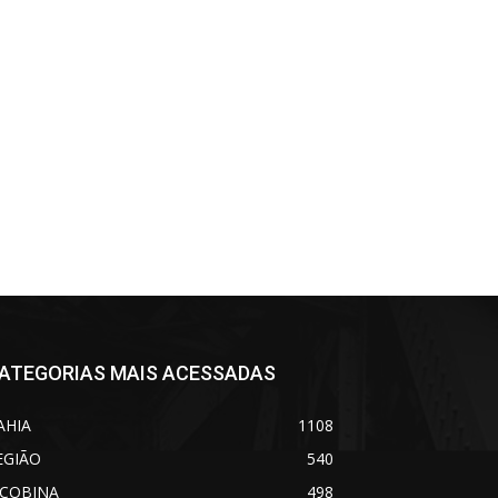
ATEGORIAS MAIS ACESSADAS
AHIA
1108
EGIÃO
540
ACOBINA
498