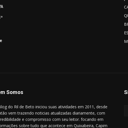
C
VA
Q
1ª
B
E
de
M
em Somos
S
log do Ril de Beto iniciou suas atividades em 2011, desde
ntão vem trazendo noticias atualizadas diariamente, com
redibilidade e compromisso com seu leitor. focando em
formações sobre tudo que acontece em Quixabeira, Capim