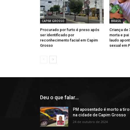
CAPIM GROSSO
BRASIL
Procurado por furto é preso após
Criança de 
ser identificado por
morta e pai
reconhecimento facial em Capim
laudo apont
Grosso
sexual em 
Deu o que falar...
PM aposentado é morto a tiro
na cidade de Capim Grosso
24 de outubro de 2024