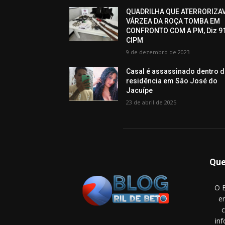
QUADRILHA QUE ATERRORIZA
VÁRZEA DA ROÇA TOMBA EM
CONFRONTO COM A PM, Diz 9
CIPM
9 de dezembro de 2023
Casal é assassinado dentro 
residência em São José do
Jacuípe
23 de abril de 2025
Qu
O B
e
c
in