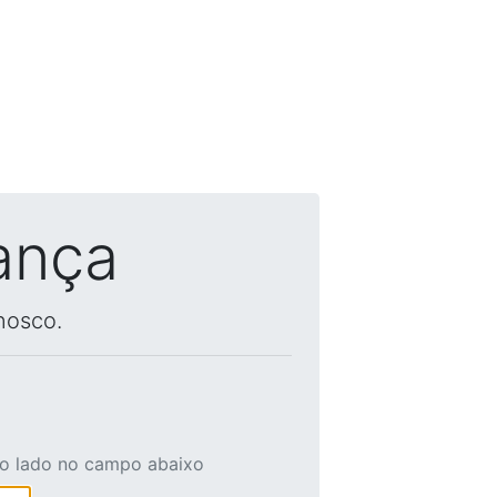
ança
nosco.
ao lado no campo abaixo